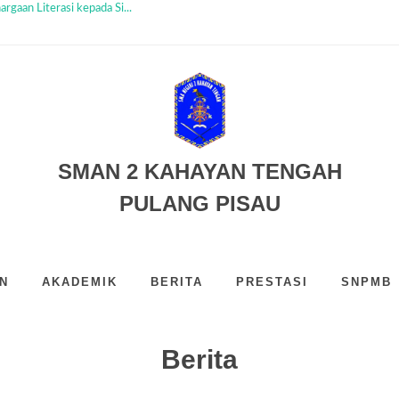
aan Literasi kepada Si...
i Ditutup, Murid Baru Si...
t MPLS SMAN 2 Kahayan ...
ah Tanamkan Nilai Huma B...
i Kedua MPLS SMAN 2 K...
yan Tengah Sambut Murid ...
Juara III Duta Baca Fe...
MB Tahun Ajaran 2026/2027...
ngah: Helvi Septian S...
atasik UPR Perkuat Kola...
SMAN 2 KAHAYAN TENGAH
PULANG PISAU
N
AKADEMIK
BERITA
PRESTASI
SNPMB
Berita