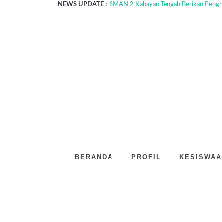
NEWS UPDATE :
SMAN 2 Kahayan Tengah Berikan Pengharg
MPLS SMAN 2 Kahayan Tengah 2026 Resm
Inspirasi dari Para Juara! Hari Keempa
Hari Ketiga MPLS SMAN 2 Kahayan Teng
Disiplin, Sehat, dan Berintegritas: Har
MPLS 2026 Resmi Dimulai, SMAN 2 Kaha
Ketua OSIS SMAN 2 Kahayan Tengah Raih 
SMAN 2 Kahayan Tengah Resmi Buka SP
Dari Kahayan Tengah untuk Kalimantan Te
SMAN 2 Kahayan Tengah dan Prodi Sendr
BERANDA
PROFIL
KESISWAA