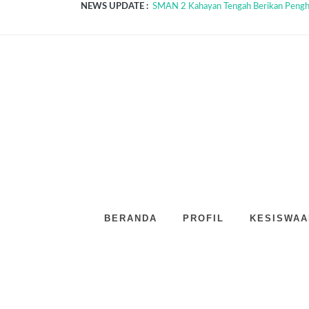
NEWS UPDATE :
MPLS SMAN 2 Kahayan Tengah 2026 Resm
Inspirasi dari Para Juara! Hari Keempa
Hari Ketiga MPLS SMAN 2 Kahayan Teng
Disiplin, Sehat, dan Berintegritas: Har
MPLS 2026 Resmi Dimulai, SMAN 2 Kaha
Ketua OSIS SMAN 2 Kahayan Tengah Raih 
SMAN 2 Kahayan Tengah Resmi Buka SP
Dari Kahayan Tengah untuk Kalimantan Te
SMAN 2 Kahayan Tengah dan Prodi Sendr
SMAN 2 Kahayan Tengah Berikan Pengharg
BERANDA
PROFIL
KESISWAA