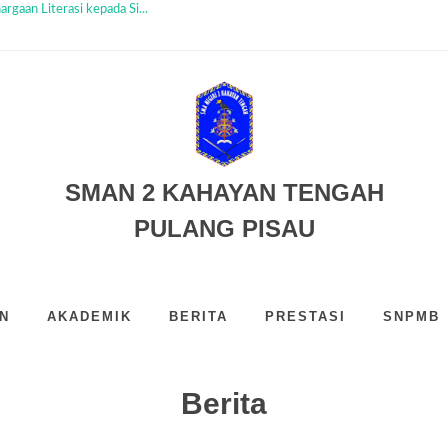
i Ditutup, Murid Baru Si...
t MPLS SMAN 2 Kahayan ...
ah Tanamkan Nilai Huma B...
i Kedua MPLS SMAN 2 K...
yan Tengah Sambut Murid ...
Juara III Duta Baca Fe...
MB Tahun Ajaran 2026/2027...
ngah: Helvi Septian S...
atasik UPR Perkuat Kola...
SMAN 2 KAHAYAN TENGAH
aan Literasi kepada Si...
PULANG PISAU
N
AKADEMIK
BERITA
PRESTASI
SNPMB
Berita